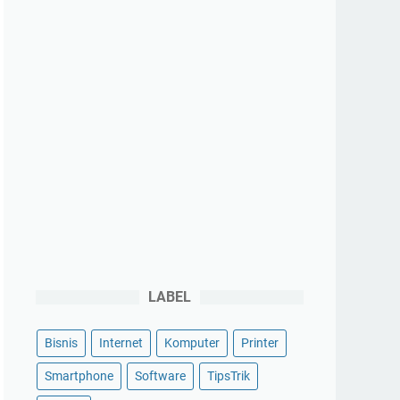
LABEL
Bisnis
Internet
Komputer
Printer
Smartphone
Software
TipsTrik